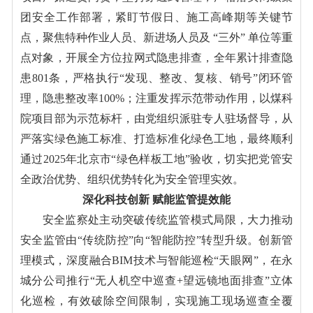
团安全工作部署，紧盯节假日、施工高峰期等关键节
点，聚焦特种作业人员、新进场人员及 “三外” 单位等重
点对象，开展全方位拉网式隐患排查，全年累计排查隐
患801条，严格执行“发现、整改、复核、销号”闭环管
理，隐患整改率100%；注重发挥示范带动作用，以煤科
院项目部为示范标杆，由党组织派驻专人驻场督导，从
严落实绿色施工标准、打造标准化绿色工地，最终顺利
通过2025年北京市“绿色样板工地”验收，切实把党管安
全政治优势、组织优势转化为安全管理实效。
深化科技创新 赋能监管提效能
安全监察处主动突破传统监管模式局限，大力推动
安全监管由“传统防控”向“智能防控”转型升级。创新管
理模式，深度融合BIM技术与智能巡检“天眼网”，在永
城分公司推行“无人机空中巡查+望远镜地面排查”立体
化巡检，有效破除空间限制，实现施工现场巡查全覆