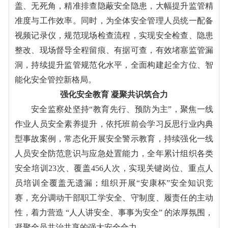
盖、无死角，精准排查隐蔽安全隐患，大幅提升监管精
准度与工作效率。同时，为全体安全管理人员统一配备
视频记录仪，规范现场检查流程，实现安全检查、隐患
整改、现场督导全程留痕、有据可查，有效堵塞监管漏
洞，持续提升监管规范化水平，全面构建起全方位、智
能化安全管控新格局。
强化安全教育 凝聚共识筑合力
安全监察处坚持“教育先行、预防为主”，聚焦一线
作业人员安全素养提升，依托班前会学习反思行业内典
型事故案例，常态化开展安全警示教育，持续强化一线
人员安全防范意识与应急处置能力，全年累计组织各类
安全培训23次、覆盖456人次，实现关键岗位、重点人
员培训全覆盖无遗漏；组织开展“安康杯”安全知识竞
赛，充分调动干部职工学安全、守制度、履责任的主动
性，着力营造 “人人讲安全、事事为安全” 的浓厚氛围，
凝聚全员共治共享的强大安全合力。