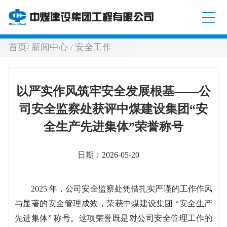
首页
新闻中心
安全工作
/
/
以严实作风筑牢安全发展根基——公
司安全监察处获评中煤建设集团“安
全生产先进集体”荣誉称号
日期：2026-05-20
2025 年，公司安全监察处凭借扎实严谨的工作作风
与显著的安全管理成效，荣获中煤建设集团 “安全生产
先进集体” 称号。这项荣誉既是对公司安全管理工作的