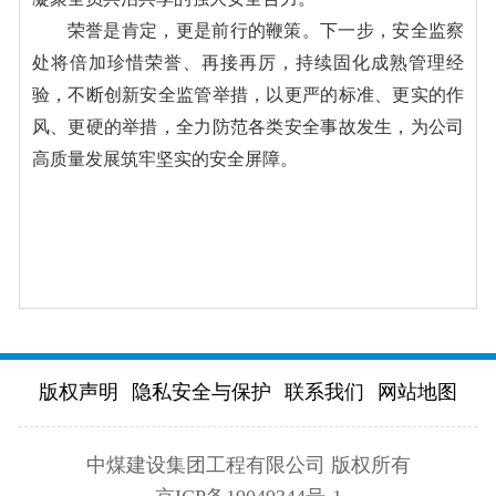
荣誉是肯定，更是前行的鞭策。下一步，安全监察
处将倍加珍惜荣誉、再接再厉，持续固化成熟管理经
验，不断创新安全监管举措，以更严的标准、更实的作
风、更硬的举措，全力防范各类安全事故发生，为公司
高质量发展筑牢坚实的安全屏障。
版权声明
隐私安全与保护
联系我们
网站地图
中煤建设集团工程有限公司 版权所有