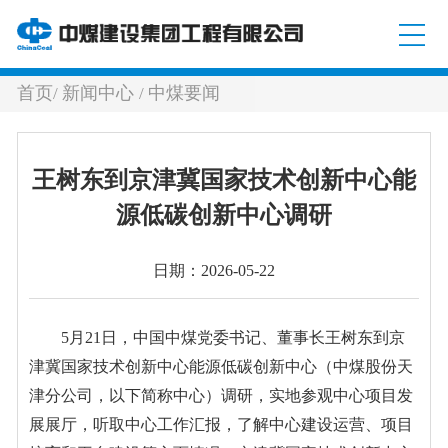
首页
新闻中心
中煤要闻
/
/
王树东到京津冀国家技术创新中心能
源低碳创新中心调研
日期：2026-05-22
5月21日，中国中煤党委书记、董事长王树东到京
津冀国家技术创新中心能源低碳创新中心（中煤股份天
津分公司，以下简称中心）调研，实地参观中心项目发
展展厅，听取中心工作汇报，了解中心建设运营、项目