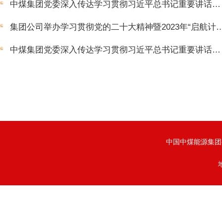
中煤集团党委深入传达学习贯彻习近平总书记重要讲话精神和党...
中煤集团党委中心组专题学习研讨党的二十大报告
集团公司举办学习贯彻党的二十大精神暨202
中煤集团党委深入传达学习贯彻习近平总书记重要讲话精神和二...
中国中煤能源集团有限
中煤集团党委中心组专题学习研讨党的二十大精神