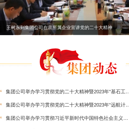
王树东到集团公司在京所属企业宣讲党的二十大精神
集团公司举办学习贯彻党的二十大精神暨202
集团公司举办学习贯彻党的二十大精神暨202
集团公司举办学习贯彻习近平新时代中国特色社会主义思想主题...